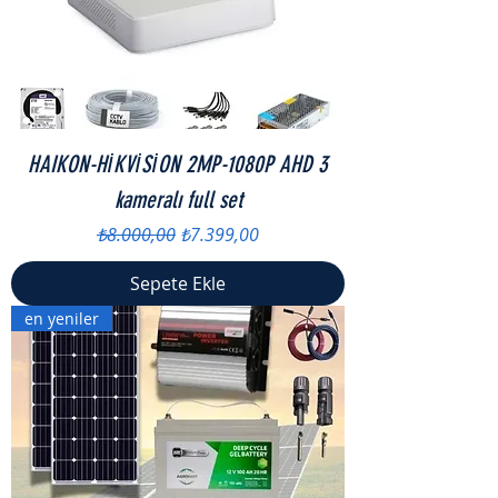
HAIKON-HİKVİSİON 2MP-1080P AHD 3
kameralı full set
Normal Fiyat
İndirimli Fiyat
₺8.000,00
₺7.399,00
Sepete Ekle
en yeniler