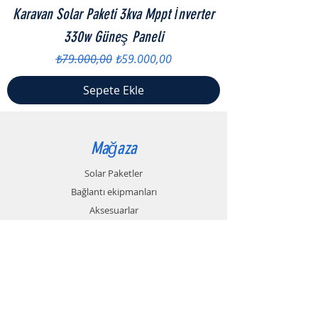
Karavan Solar Paketi 3kva Mppt İnverter
330w Güneş Paneli
Normal Fiyat
İndirimli Fiyat
₺79.000,00
₺59.000,00
Sepete Ekle
Mağaza
Solar Paketler
Bağlantı ekipmanları
Aksesuarlar
İndirimler
Bilgi
About
Forum