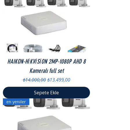
HAIKON-HİKVİSİON 2MP-1080P AHD 8
Kameralı full set
Normal Fiyat
İndirimli Fiyat
₺14.000,00
₺13.499,00
Sepete Ekle
en yeniler