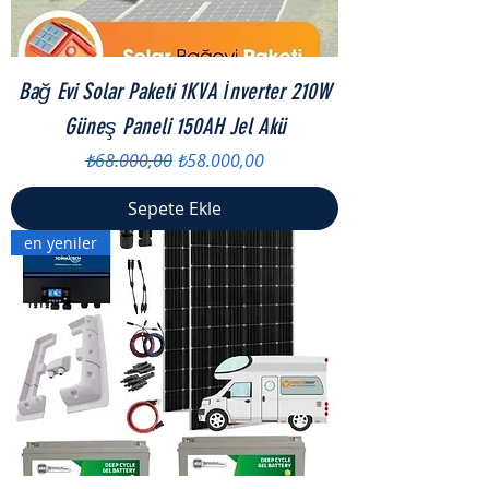
Bağ Evi Solar Paketi 1KVA İnverter 210W
Güneş Paneli 150AH Jel Akü
Normal Fiyat
İndirimli Fiyat
₺68.000,00
₺58.000,00
Sepete Ekle
en yeniler